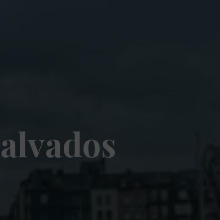
C
a
l
v
a
d
o
s