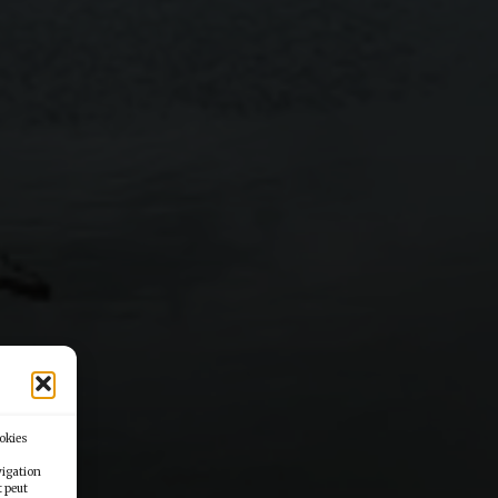
ookies
vigation
t peut