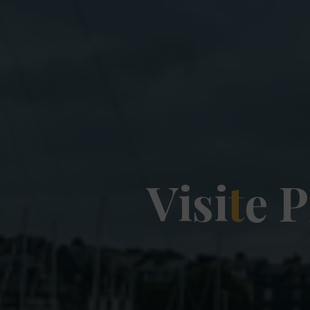
V
i
s
i
t
e
P