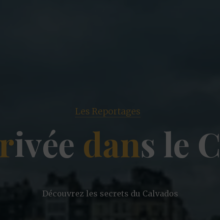
Les Reportages
r
i
v
é
e
d
a
n
s
l
e
Découvrez les secrets du Calvados