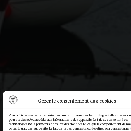
Gérer le consentement aux cookies
Pour offrir les meilleures expériences, nous utilisons des technologies telles que les c
pour stocker et/ou accéder aux informations des appareils. Le fait de consentir à ces
technologies nous permettra de traiter des données telles que le comportement de na
ou les ID uniques sur ce site. Le fait de ne pas consentir ou de retirer son consentemen