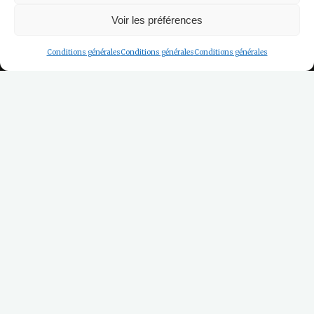
Voir les préférences
Conditions générales
Conditions générales
Conditions générales
Home
Les Hébergements
Arrivée
Départ
Pers.
Retrouver nos 8 Hébergements
répartis sur 4 Bâtiments à
Honfleur