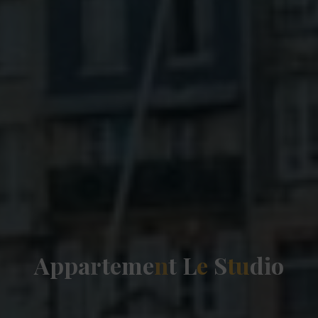
A
p
p
a
r
t
e
m
e
n
t
L
e
S
t
u
d
i
o