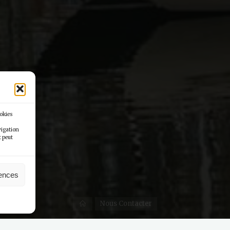
ookies
vigation
t peut
rences
Nous Contacter