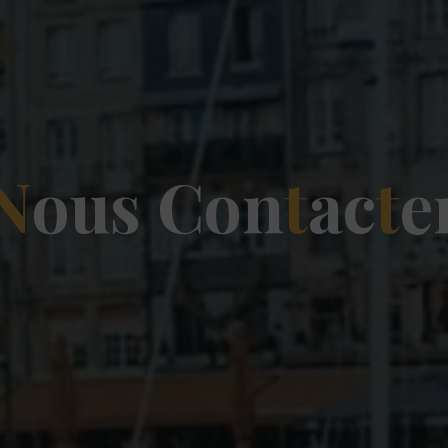
N
o
u
s
C
o
n
t
a
c
t
e