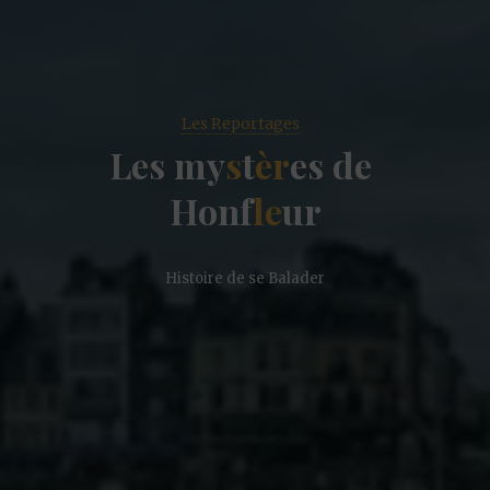
Les Reportages
L
e
s
m
y
s
t
è
r
e
s
d
e
H
o
n
f
l
e
u
r
Histoire de se Balader