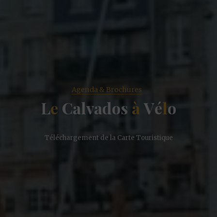
Agenda & Brochures
L
e
C
a
l
v
a
d
o
s
à
V
é
l
o
Téléchargement de la Carte Touristique