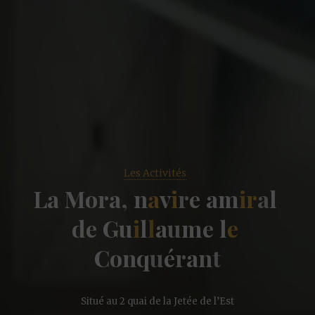
Les Activités
L
a
M
o
r
a
,
n
a
v
i
r
e
a
m
i
r
a
l
d
e
G
u
i
l
l
a
u
m
e
l
e
C
o
n
q
u
é
r
a
n
t
Situé au 2 quai de la Jetée de l’Est