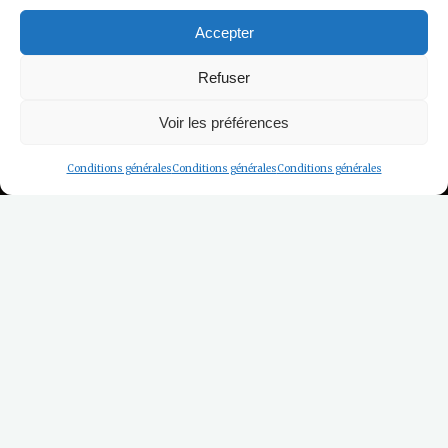
Accepter
Refuser
Voir les préférences
Conditions générales
Conditions générales
Conditions générales
Les Activités
La Mora, navire amiral de
Guillaume le Conquérant