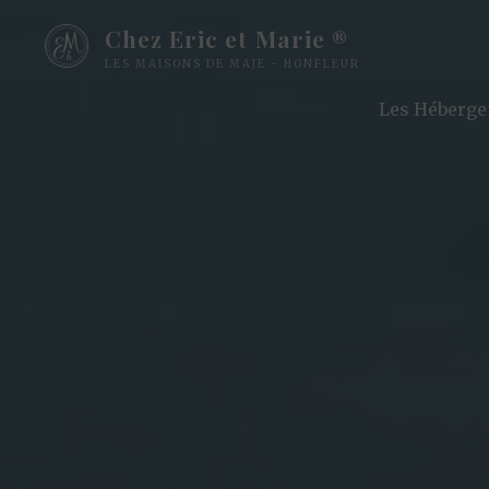
Skip
Chez Eric et Marie ®
to
LES MAISONS DE MAJE - HONFLEUR
content
Les Héberg