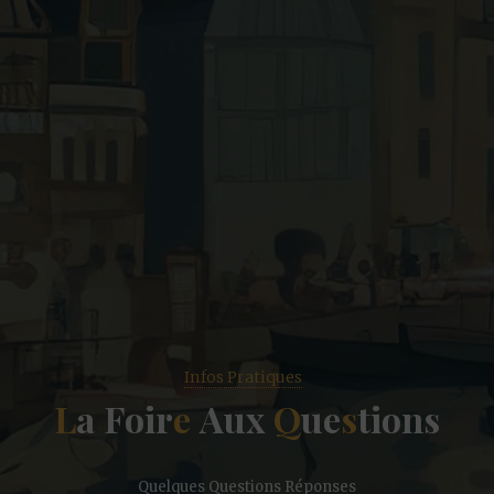
Infos Pratiques
L
a
F
o
i
r
e
A
u
x
Q
u
e
s
t
i
o
n
s
Quelques Questions Réponses