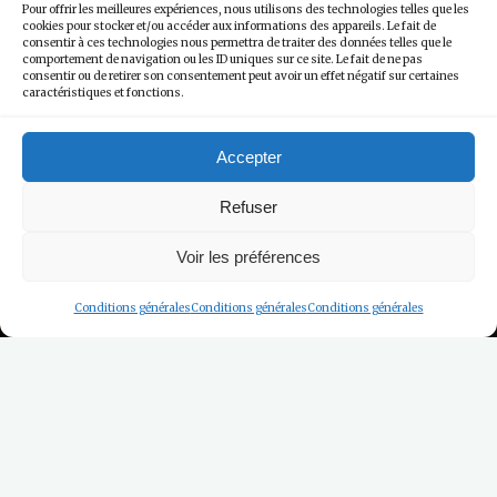
Pour offrir les meilleures expériences, nous utilisons des technologies telles que les
cookies pour stocker et/ou accéder aux informations des appareils. Le fait de
consentir à ces technologies nous permettra de traiter des données telles que le
comportement de navigation ou les ID uniques sur ce site. Le fait de ne pas
consentir ou de retirer son consentement peut avoir un effet négatif sur certaines
caractéristiques et fonctions.
Accepter
Refuser
Voir les préférences
Conditions générales
Conditions générales
Conditions générales
Infos Pratiques
La Foire Aux Questions
Comment venir à Honfleur ?
Comment stationner à Honfleur ?