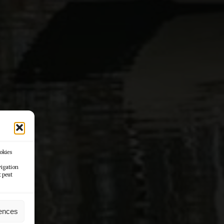
ookies
vigation
t peut
rences