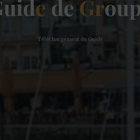
G
u
i
d
e
d
e
G
r
o
u
Téléchargement du Guide