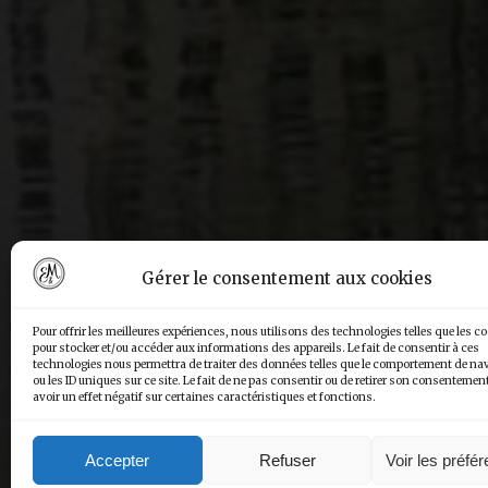
Gérer le consentement aux cookies
Pour offrir les meilleures expériences, nous utilisons des technologies telles que les c
pour stocker et/ou accéder aux informations des appareils. Le fait de consentir à ces
technologies nous permettra de traiter des données telles que le comportement de na
ou les ID uniques sur ce site. Le fait de ne pas consentir ou de retirer son consentemen
avoir un effet négatif sur certaines caractéristiques et fonctions.
Accepter
Refuser
Voir les préfé