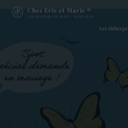
Chez Eric et Marie ®
LES MAISONS DE MAJE - HONFLEUR
Les Héberg