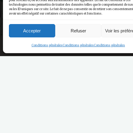
pour stocker et/ou accéder aux informations des appareils. Le fait de consentir à ces
technologies nous permettra de traiter des données telles que le comportement de na
ou les ID uniques sur ce site. Le fait de ne pas consentir ou de retirer son consentemen
avoir un effet négatif sur certaines caractéristiques et fonctions.
Accepter
Refuser
Voir les préfé
Conditions générales
Conditions générales
Conditions générales
Coups de Coeur de