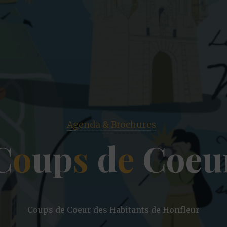
Agenda & Brochures
C
o
u
p
s
d
e
C
o
e
u
Coups de Coeur des Habitants de Honfleur