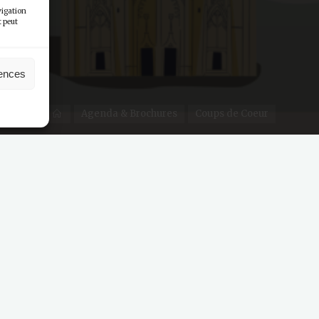
vigation
t peut
rences
Agenda & Brochures
Coups de Coeur
s Habitants de Honfleur