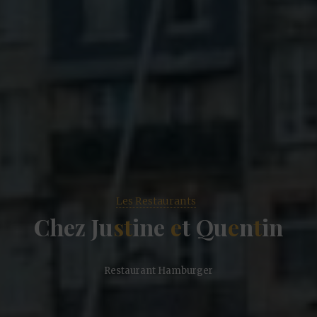
Les Restaurants
C
h
e
z
J
u
s
t
i
n
e
e
t
Q
u
e
n
t
i
n
Restaurant Hamburger