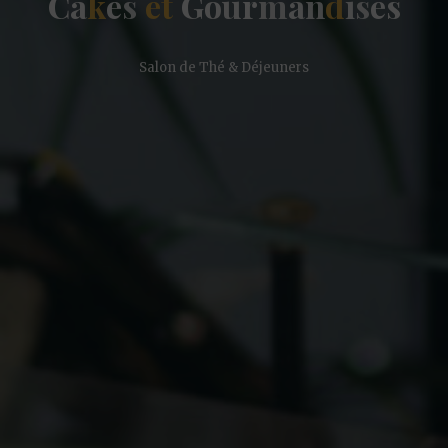
C
a
k
e
s
e
t
G
o
u
r
m
a
n
d
i
s
e
s
Salon de Thé & Déjeuners