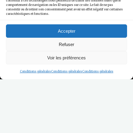
consentir à ces technologies nous permettra de traiter des données telles que le
comportement de navigation ou les ID uniques sur ce site. Le fait de ne pas
consentir ou de retirer son consentement peut avoir un effet négatif sur certaines
caractéristiques et fonctions.
Accepter
Refuser
Voir les préférences
Conditions générales
Conditions générales
Conditions générales
Les Appartements & Maisons
Appartement au 1er Etage :
Le T2