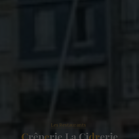
Les Restaurants
C
r
ê
p
e
r
i
e
L
a
C
i
d
r
e
r
i
e