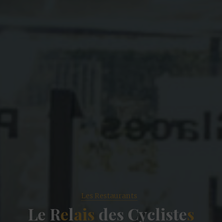
Les Restaurants
L
e
R
e
l
a
i
s
d
e
s
C
y
c
l
i
s
t
e
s