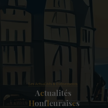
Les Actualités & Evénements
A
c
t
u
a
l
i
t
é
s
H
o
n
f
l
e
u
r
a
i
s
e
s