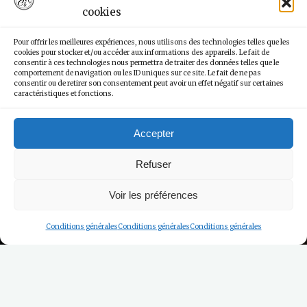
cookies
Pour offrir les meilleures expériences, nous utilisons des technologies telles que les
cookies pour stocker et/ou accéder aux informations des appareils. Le fait de
consentir à ces technologies nous permettra de traiter des données telles que le
comportement de navigation ou les ID uniques sur ce site. Le fait de ne pas
consentir ou de retirer son consentement peut avoir un effet négatif sur certaines
caractéristiques et fonctions.
Accepter
Refuser
Voir les préférences
Conditions générales
Conditions générales
Conditions générales
Les Actualités & Evénements
Quelques Actualités
Honfleuraises