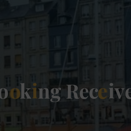
o
o
k
i
n
g
R
e
c
e
i
v