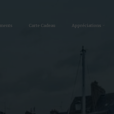
ements
Carte Cadeau
Appréciations