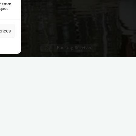
vigation
t peut
rences
Home
Booking Received
king has been successfully received.