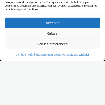
comportement de navigation ou les ID uniques sur ce site. Le fait de ne pas
consentir ou de retirer son consentement peut avoir un effet négatif sur certaines
caractéristiques et fonctions.
Accepter
Refuser
Voir les préférences
Conditions générales
Conditions générales
Conditions générales
Recherchez votre sejour
Date d'arrivee