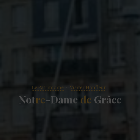
Le Patrimoine
Visiter Honfleur
N
o
t
r
e
-
D
a
m
e
d
e
G
r
â
c
e